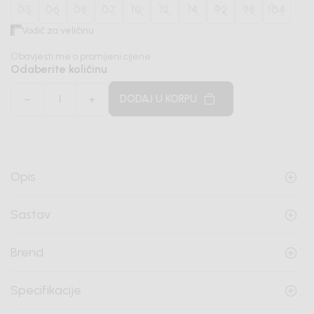
05
06
08
07
10
12
14
92
98
104
Vodič za veličinu
Obavjesti me o promijeni cijene
Odaberite količinu
DODAJ U KORPU
Opis
Sastav
Brend
Specifikacije