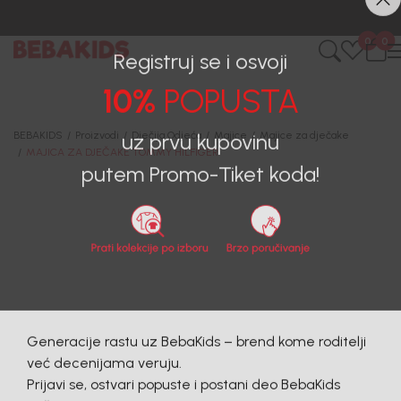
0
0
Registruj se i osvoji
10%
POPUSTA
BEBAKIDS
Proizvodi
Dječija Odjeća
Majice
Majice za dječake
MAJICA ZA DJEČAKE TOMMY HILFIGER
uz prvu kupovinu
putem Promo-Tiket koda!
Generacije rastu uz BebaKids – brend kome roditelji
već decenijama veruju.