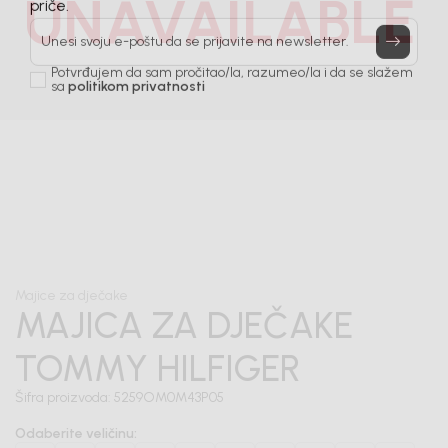
UNAVAILABLE
Prijavi se, ostvari popuste i postani deo BebaKids
priče.
Unesi svoju e-poštu da se prijavite na newsletter.
Potvrđujem da sam pročitao/la, razumeo/la i da se slažem
sa
politikom privatnosti
1
/
6
Majice za dječake
MAJICA ZA DJEČAKE
TOMMY HILFIGER
Šifra proizvoda:
5259OM0M43P05
Odaberite veličinu
: