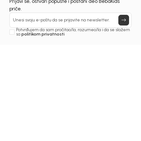
UNAVAILABLE
Prijavi se, ostvari popuste i postani deo BebaKids
priče.
Unesi svoju e-poštu da se prijavite na newsletter.
Potvrđujem da sam pročitao/la, razumeo/la i da se slažem
sa
politikom privatnosti
1
/
6
Košulje za djevojčice
KOŠULJA ZA
DJEVOJČICE DONATELA
Šifra proizvoda:
2251OZ0K10F01
Odaberite veličinu
: