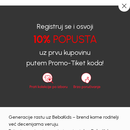
0
0
Registruj se i osvoji
10%
POPUSTA
BEBAKIDS
Proizvodi
Dječija Odjeća
Košulje
Košulje za djevojčice
KOŠULJA ZA DJEVOJČICE DONATELA
uz prvu kupovinu
putem Promo-Tiket koda!
Generacije rastu uz BebaKids – brend kome roditelji
već decenijama veruju.