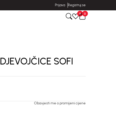
Prijava
Registruj se
0
0
DJEVOJČICE SOFI
Obavjesti me o promijeni cijene