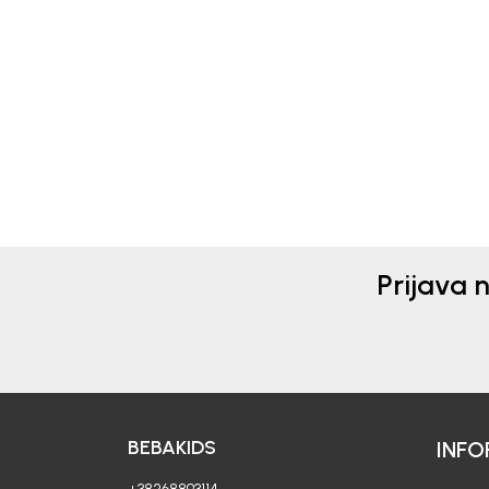
Beba Kids
Beba 
KOŠULJA ZA DJEVOJČICE
KOŠ
ALIS
LJU
30,90
EUR
39,9
Prijava 
BEBAKIDS
INFO