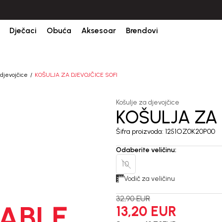
Dječaci
Obuća
Aksesoar
Brendovi
 djevojčice
KOŠULJA ZA DJEVOJČICE SOFI
Košulje za djevojčice
KOŠULJA ZA 
60
%
Šifra proizvoda:
1251OZ0K20P00
Odaberite veličinu
:
10
Vodič za veličinu
32,90
EUR
ABLE
13,20
EUR