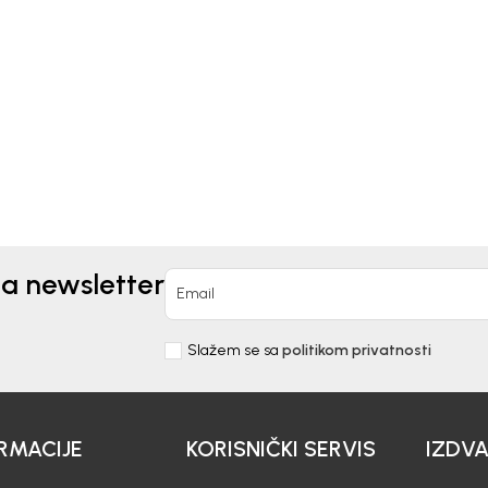
Kids
Beba Kids
ULJA ZA DJEVOJČICE
KOŠULJA ZA DJEVOJČIC
BICA
LORI
0
EUR
26,50
EUR
na newsletter
Email
Slažem se sa
politikom privatnosti
RMACIJE
KORISNIČKI SERVIS
IZDV