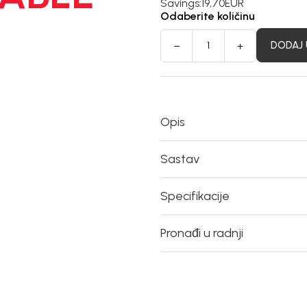
Savings:
19,70
EUR
Odaberite količinu
DODAJ 
Opis
Sastav
Specifikacije
Pronađi u radnji