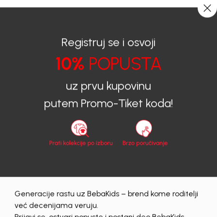
0
0
Registruj se i osvoji
10%
POPUSTA
BEBAKIDS
Proizvodi
Dječija Odjeća
Košulje
Košulje za dječake
KOŠULJA ZA DJEČAKE NOR
uz prvu kupovinu
putem Promo-Tiket koda!
Generacije rastu uz BebaKids – brend kome roditelji
već decenijama veruju.