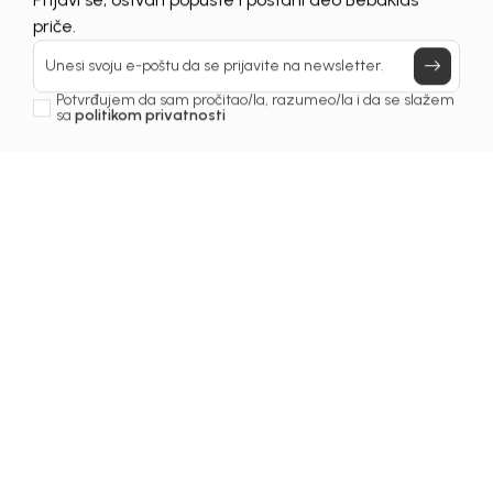
UNAVAILABLE
Prijavi se, ostvari popuste i postani deo BebaKids
priče.
Unesi svoju e-poštu da se prijavite na newsletter.
Potvrđujem da sam pročitao/la, razumeo/la i da se slažem
sa
politikom privatnosti
1
/
5
Košulje za dječake
KOŠULJA ZA DJEČAKE
NOR
Šifra proizvoda:
3221OM0K20S01
Odaberite veličinu
:
74
80
86
92
98
104