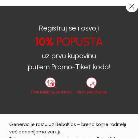
0
0
Registruj se i osvoji
10%
POPUSTA
BEBAKIDS
Proizvodi
Dječija Odjeća
Košulje
Košulje za dječake
KOŠULJA ZA DJEČAKE MICHAEL
uz prvu kupovinu
putem Promo-Tiket koda!
30
%
Generacije rastu uz BebaKids – brend kome roditelji
već decenijama veruju.