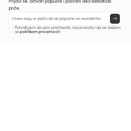
UNAVAILABLE
Prijavi se, ostvari popuste i postani deo BebaKids
priče.
Unesi svoju e-poštu da se prijavite na newsletter.
Potvrđujem da sam pročitao/la, razumeo/la i da se slažem
sa
politikom privatnosti
1
/
5
Košulje za dječake
KOŠULJA ZA DJEČAKE
MICHAEL
Šifra proizvoda:
3251OM0K20P00
Odaberite veličinu
: