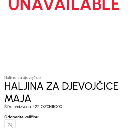
UNAVAILABLE
Unesi svoju e-poštu da se prijavite na newsletter.
Potvrđujem da sam pročitao/la, razumeo/la i da se slažem
sa
politikom privatnosti
1
/
3
Haljine za djevojčice
HALJINA ZA DJEVOJČICE
MAJA
Šifra proizvoda:
4221OZ0H11O00
Odaberite veličinu
:
74