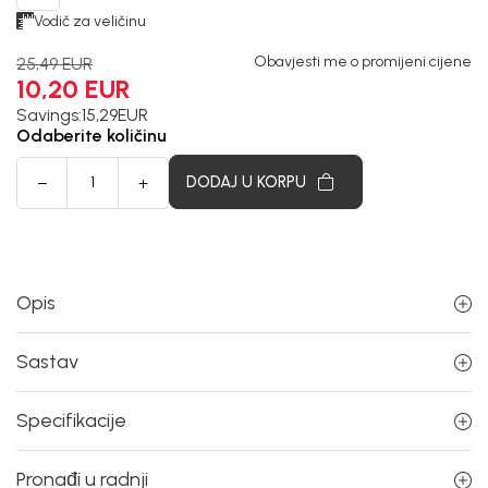
Vodič za veličinu
Obavjesti me o promijeni cijene
25,49
EUR
10,20
EUR
Savings:
15,29
EUR
Odaberite količinu
DODAJ U KORPU
Opis
Sastav
Specifikacije
Pronađi u radnji