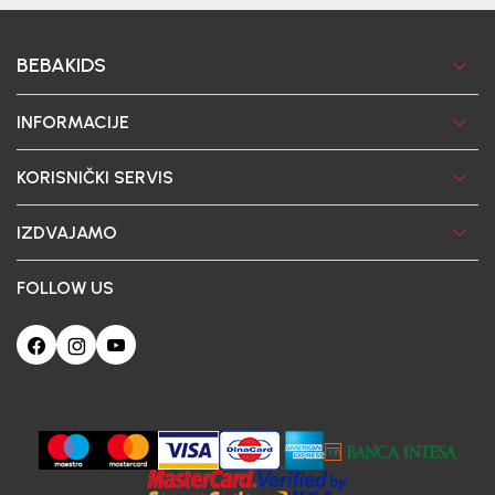
BEBAKIDS
INFORMACIJE
KORISNIČKI SERVIS
IZDVAJAMO
FOLLOW US
Ova web-stranica koristi kolačiće
Poštovani korisniče, naš sajt koristi cookies (kolačiće) u cilju poboljšanja