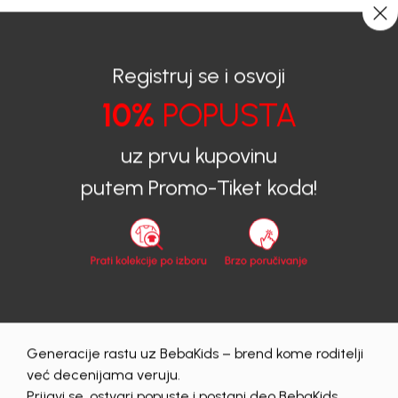
0
0
Registruj se i osvoji
10%
POPUSTA
BEBAKIDS
Proizvodi
Dječija Odjeća
Haljine
Haljine za djevojčice
HALJINA ZA DJEVOJČICE KERRY
uz prvu kupovinu
putem Promo-Tiket koda!
30
%
Generacije rastu uz BebaKids – brend kome roditelji
već decenijama veruju.