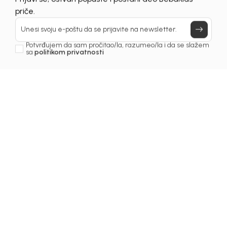
UNAVAILABLE
Prijavi se, ostvari popuste i postani deo BebaKids
priče.
Unesi svoju e-poštu da se prijavite na newsletter.
Potvrđujem da sam pročitao/la, razumeo/la i da se slažem
sa
politikom privatnosti
1
/
6
Haljine za djevojčice
HALJINA ZA DJEVOJČICE
KERRY
Šifra proizvoda:
1261OZ0H31P00
Odaberite veličinu
: