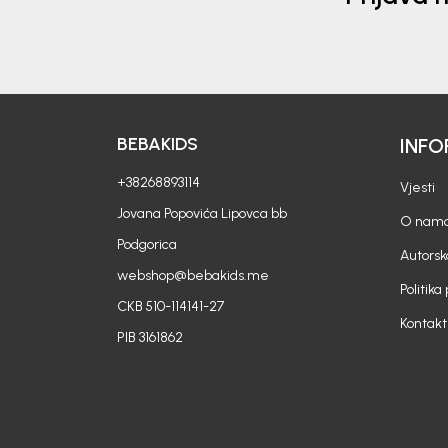
BEBAKIDS
INFO
+38268893114
Vjesti
Jovana Popovića Lipovca bb
O nam
Podgorica
Autorsk
webshop@bebakids.me
Politika
CKB 510-114141-27
Kontakt
PIB 3161862