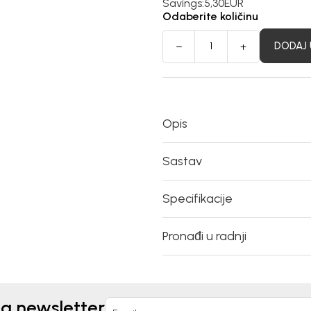
Savings:
5,30
EUR
Odaberite količinu
DODAJ 
Opis
Sastav
Specifikacije
Pronađi u radnji
na newsletter