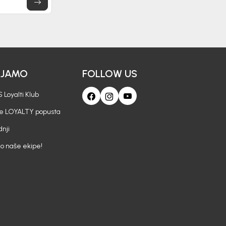
AJAMO
FOLLOW US
 Loyalti Klub
je LOYALTY popusta
nji
io naše ekipe!