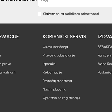
Email
Slažem se sa
politikom privatnosti
RMACIJE
KORISNIČKI SERVIS
IZDV
Uslovi korišćenja
BEBAKIDS
a
Pravo na odustajanje
Korišćen
a prava
Isporuka
Mapa Rad
 privatnosti
Reklamacije
Postani d
Povraćaj sredstava
Načini plaćanja
Uputstvo za registraciju