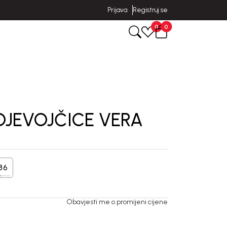
Prijava
Registruj se
0
0
DJEVOJČICE VERA
86
Obavjesti me o promijeni cijene