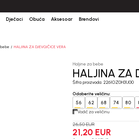
Dječaci
Obuća
Aksesoar
Brendovi
a bebe
HALJINA ZA DJEVOJČICE VERA
Haljine za bebe
HALJINA ZA 
20
%
Šifra proizvoda:
2261OZ0H31J00
Odaberite veličinu
:
56
62
68
74
80
Vodič za veličinu
26,50
EUR
21,20
EUR