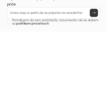
Prijavi se, ostvari popuste i postani deo BebaKids
priče.
Unesi svoju e-poštu da se prijavite na newsletter.
Potvrđujem da sam pročitao/la, razumeo/la i da se slažem
sa
politikom privatnosti
1
/
6
Duksevi za djevojčice
DUKS ZA DJEVOJČICE
TORI
Šifra proizvoda:
1261OZ0D21R01
Odaberite veličinu
: