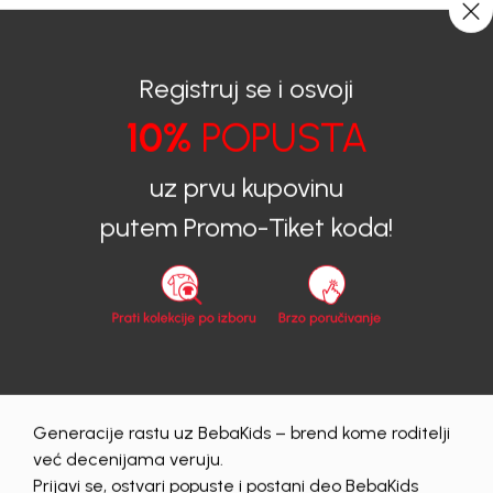
0
0
Registruj se i osvoji
10%
POPUSTA
BEBAKIDS
Proizvodi
Dječija Odjeća
Duksevi
Duksevi za djevojčice
DUKS ZA DJEVOJČICE TORI
uz prvu kupovinu
putem Promo-Tiket koda!
30
%
Generacije rastu uz BebaKids – brend kome roditelji
već decenijama veruju.