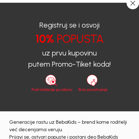
0
0
Registruj se i osvoji
10%
POPUSTA
BEBAKIDS
Proizvodi
Dječija Odjeća
Duksevi
Duksevi za dječake
DUKS ZA DJEČAKE LEON
uz prvu kupovinu
putem Promo-Tiket koda!
60
%
Generacije rastu uz BebaKids – brend kome roditelji
već decenijama veruju.