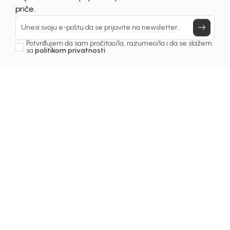
UNAVAILABLE
Prijavi se, ostvari popuste i postani deo BebaKids
priče.
Unesi svoju e-poštu da se prijavite na newsletter.
Potvrđujem da sam pročitao/la, razumeo/la i da se slažem
sa
politikom privatnosti
1
/
4
Duksevi za dječake
DUKS ZA DJEČAKE LEON
Šifra proizvoda:
4231OM0D22S00
Odaberite veličinu
:
06
Vodič za veličinu