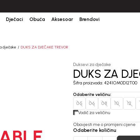
Dječaci
Obuća
Aksesoar
Brendovi
a dječake
DUKS ZA DJEČAKE TREVOR
Duksevi za dječake
DUKS ZA DJ
Šifra proizvoda:
4241OM0D12T00
Odaberite veličinu
:
05
06
08
10
12
Vodič za veličinu
Obavjesti me o promijeni cijene
ABLE
Odaberite količinu