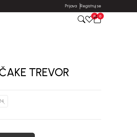
Prijava
Registruj se
0
0
EČAKE TREVOR
14