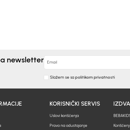
0
EUR
30,90
EUR
na newsletter
Email
Slažem se sa
politikom privatnosti
RMACIJE
KORISNIČKI SERVIS
IZDV
Uslovi korišćenja
BEBAKIDS
a
Pravo na odustajanje
Korišćen