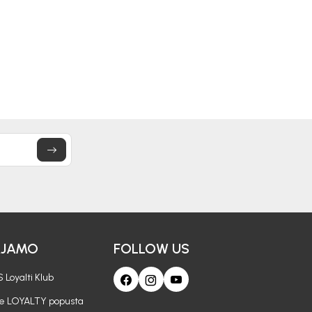
30,50
EUR
25,90
EUR
AJAMO
FOLLOW US
 Loyalti Klub
je LOYALTY popusta