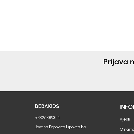
25,90
EUR
35,5
Prijava 
BEBAKIDS
INFO
+38268893114
Vjesti
Jovana Popovića Lipovca bb
O nam