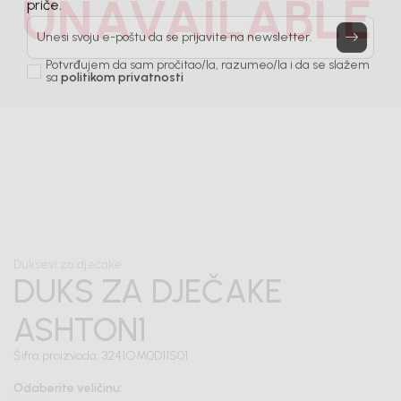
UNAVAILABLE
Prijavi se, ostvari popuste i postani deo BebaKids
priče.
Unesi svoju e-poštu da se prijavite na newsletter.
Potvrđujem da sam pročitao/la, razumeo/la i da se slažem
sa
politikom privatnosti
1
/
7
Duksevi za dječake
DUKS ZA DJEČAKE
ASHTON1
Šifra proizvoda:
3241OM0D11S01
Odaberite veličinu
: