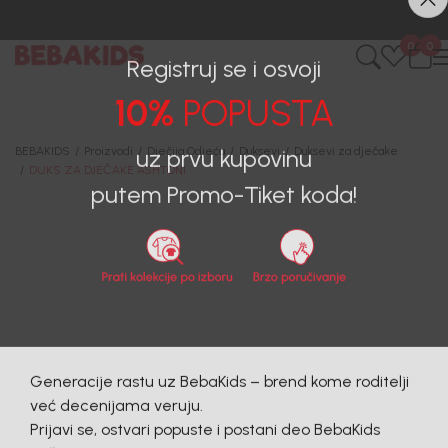
0
0
Registruj se i osvoji
10%
POPUSTA
BEBAKIDS
Proizvodi
Dječija Odjeća
Duksevi
Duksevi za dječake
DUKS ZA DJEČAKE ASHTON1
uz prvu kupovinu
putem Promo-Tiket koda!
40
%
Generacije rastu uz BebaKids – brend kome roditelji
već decenijama veruju.