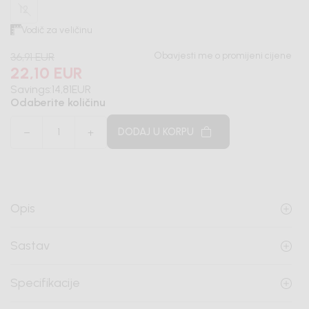
12
Vodič za veličinu
Obavjesti me o promijeni cijene
36,91
EUR
22,10
EUR
Savings:
14,81
EUR
Odaberite količinu
DODAJ U KORPU
Opis
Sastav
Specifikacije