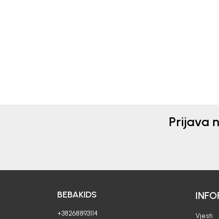
ČARAPE ZA DJEVOJČICE
ČAR
BEBAKIDS
BEB
11,50
EUR
8,50
Prijava 
BEBAKIDS
INFO
+38268893114
Vjesti