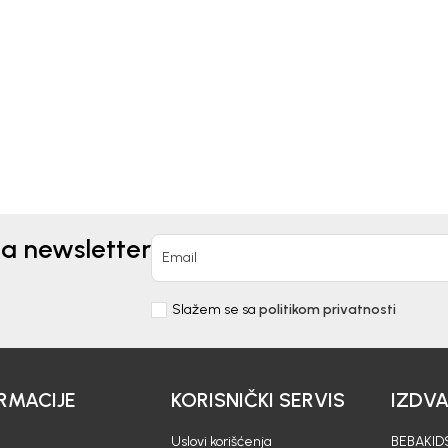
ČARAPE ZA DJEVOJČICE
APE ZA DJEVOJČICE
BEBAKIDS
AKIDS
4,50
EUR
EUR
na newsletter
Email
Slažem se sa
politikom privatnosti
RMACIJE
KORISNIČKI SERVIS
IZDV
Uslovi korišćenja
BEBAKIDS