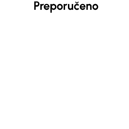
Preporučeno
Beba Kids
Beba 