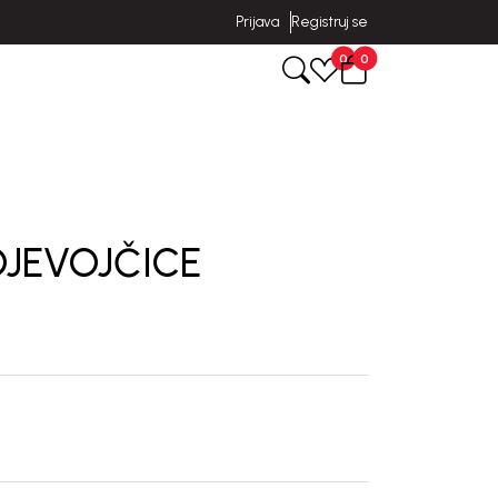
Prijava
Registruj se
0
0
DJEVOJČICE