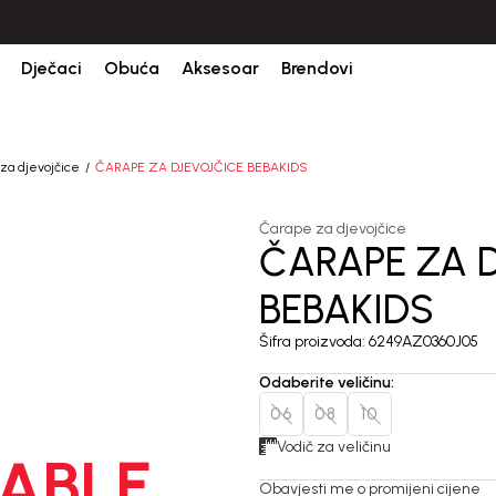
Dječaci
Obuća
Aksesoar
Brendovi
za djevojčice
ČARAPE ZA DJEVOJČICE BEBAKIDS
Čarape za djevojčice
ČARAPE ZA 
BEBAKIDS
Šifra proizvoda:
6249AZ0360J05
Odaberite veličinu
:
06
08
10
Vodič za veličinu
ABLE
Obavjesti me o promijeni cijene