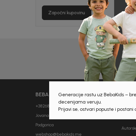
Započni kupovinu
Prijava 
BEBAKIDS
INFO
Generacije rastu uz BebaKids – bre
decenijama veruju.
+38268893114
Vjesti
Prijavi se, ostvari popuste i postani
Jovana Popovića Lipovca bb
O nam
Podgorica
Autorsk
webshop@bebakids.me