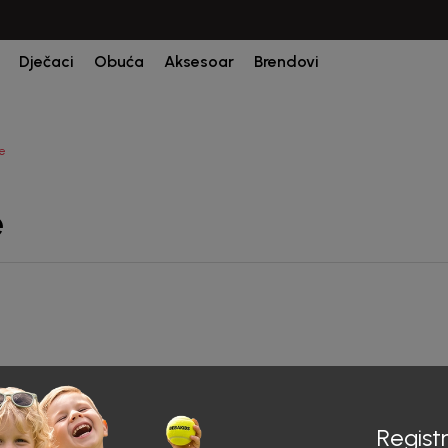
Dječaci
Obuća
Aksesoar
Brendovi
ke
e
nici.
Registr
 ispod.