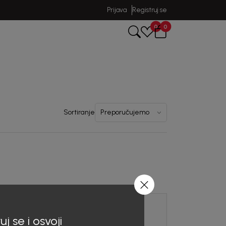
Prijava
Registruj se
0
0
Sortiranje
uj se i osvoji