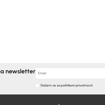
Kids
Beba Kids
SAS PANTALONE ZA
TEKSAS PANTALONE ZA
VOJCICE LORENA
DJEVOJČICE BEVERLY
0
EUR
13,20
EUR
32,90
EUR
na newsletter
Email
Slažem se sa
politikom privatnosti