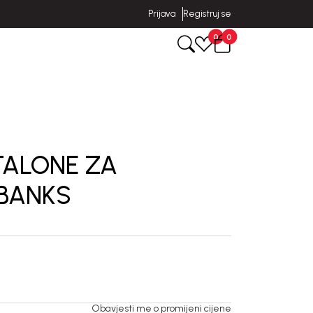
Prijava
Registruj se
0
0
TALONE ZA
 BANKS
Obavjesti me o promijeni cijene