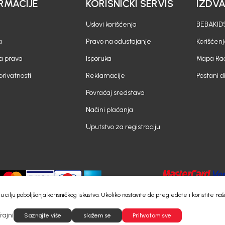
RMACIJE
KORISNIČKI SERVIS
IZDV
Uslovi korišćenja
BEBAKIDS
a
Pravo na odustajanje
Korišćen
a prava
Isporuka
Mapa Rad
 privatnosti
Reklamacije
Postani d
Povraćaj sredstava
Načini plaćanja
Uputstvo za registraciju
e) u cilju poboljšanja korisničkog iskustva. Ukoliko nastavite da pregledate i koristite
rajni
©2026
Saznajte više
https://www.bebakids.me
slažem se
Powered by
Prihvatam sve
NB SOFT
Sva prava pridržana.