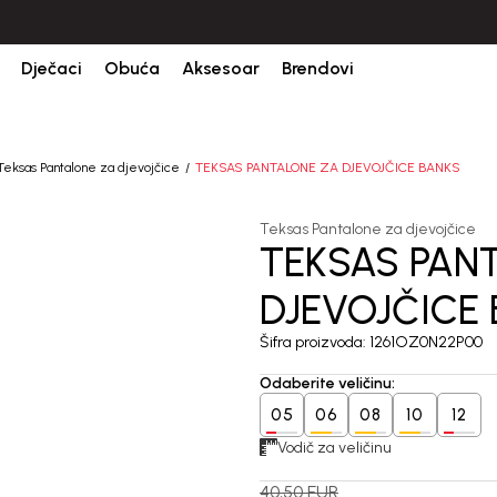
Dječaci
Obuća
Aksesoar
Brendovi
Teksas Pantalone za djevojčice
TEKSAS PANTALONE ZA DJEVOJČICE BANKS
Teksas Pantalone za djevojčice
TEKSAS PAN
60
%
DJEVOJČICE
Šifra proizvoda:
1261OZ0N22P00
Odaberite veličinu
:
05
06
08
10
12
Vodič za veličinu
40,50
EUR