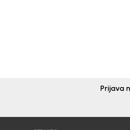
Beba Kids
Beba 
TEKSAS PANTALONE ZA
TEK
DJEVOJCICE LOLA
DJE
43,90
EUR
34,5
Prijava 