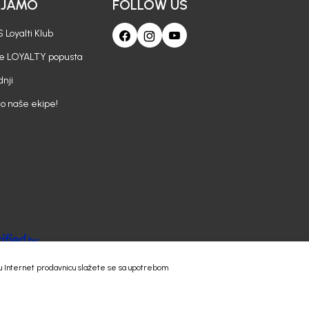
AJAMO
FOLLOW US
 Loyalti Klub
je LOYALTY popusta
nji
io naše ekipe!
 našu Internet prodavnicu slažete se sa upotrebom