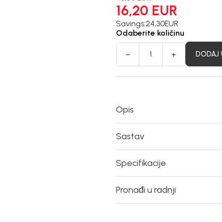
16,20
EUR
Savings:
24,30
EUR
Odaberite količinu
DODAJ 
Opis
Sastav
Specifikacije
Pronađi u radnji