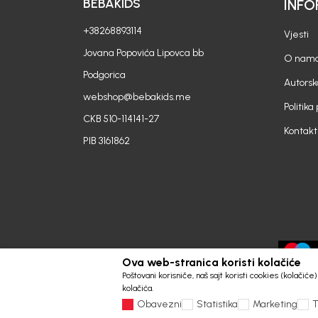
BEBAKIDS
INFO
+38268893114
Vjesti
Jovana Popovića Lipovca bb
O nam
Podgorica
Autorsk
webshop@bebakids.me
Politika
CKB 510-114141-27
Kontakt
PIB 3161862
Ova web-stranica koristi kolačiće
Poštovani korisniče, naš sajt koristi cookies (kolačić
kolačića.
Obavezni
Statistika
Marketing
T