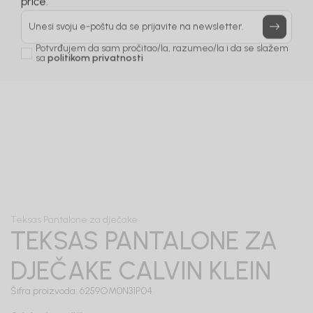
Prijavi se, ostvari popuste i postani deo BebaKids
priče.
Unesi svoju e-poštu da se prijavite na newsletter.
Potvrđujem da sam pročitao/la, razumeo/la i da se slažem
sa
politikom privatnosti
1
/
6
Teksas Pantalone za dječake
TEKSAS PANTALONE ZA
DJEČAKE CALVIN KLEIN
Šifra proizvoda:
6259OM0N31P04