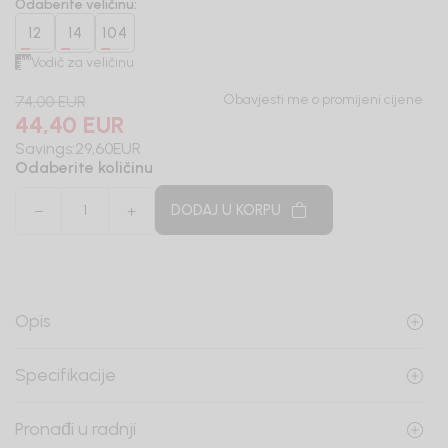
Odaberite veličinu
:
12
14
104
Vodič za veličinu
Obavjesti me o promijeni cijene
74,00
EUR
44,40
EUR
Savings:
29,60
EUR
Odaberite količinu
DODAJ U KORPU
Opis
Specifikacije
Pronađi u radnji