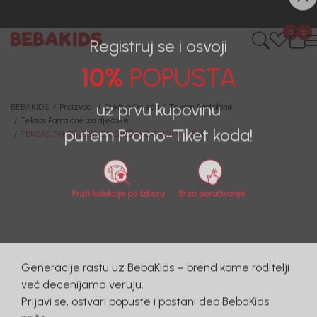
0
0
Registruj se i osvoji
10%
POPUSTA
BEBAKIDS
Proizvodi
Dječija Odjeća
Teksas Pantalone
Teksas Pantalone za dječake
uz prvu kupovinu
TEKSAS PANTALONE ZA DJEČAKE CALVIN KLEIN
putem Promo-Tiket koda!
40
%
Generacije rastu uz BebaKids – brend kome roditelji
već decenijama veruju.