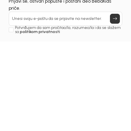
Prijavi se, ostvari popuste i postani deo BebaKids
priče.
Unesi svoju e-poštu da se prijavite na newsletter.
Potvrđujem da sam pročitao/la, razumeo/la i da se slažem
sa
politikom privatnosti
Ostavite komentar
Vidi sve komentare (0)
Ime i prezime