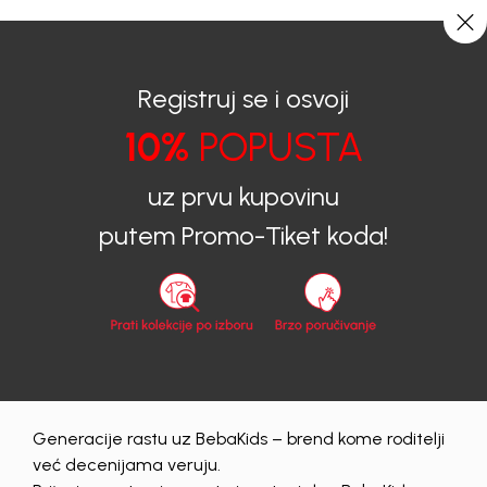
0
0
Registruj se i osvoji
10%
POPUSTA
BEBAKIDS
Shop by look
baby baby girls summer 21
uz prvu kupovinu
putem Promo-Tiket koda!
Shop by look
|
02/06/2021
baby baby girls summer 21
Generacije rastu uz BebaKids – brend kome roditelji
već decenijama veruju.