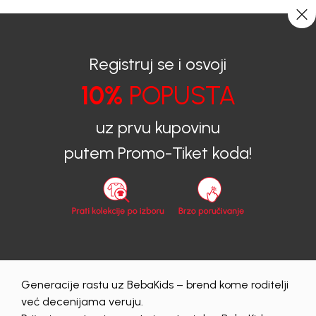
0
0
Registruj se i osvoji
10%
POPUSTA
BEBAKIDS
Shop by look
Boys summer 21
uz prvu kupovinu
putem Promo-Tiket koda!
Shop by look
|
02/06/2021
Boys summer 21
Generacije rastu uz BebaKids – brend kome roditelji
već decenijama veruju.