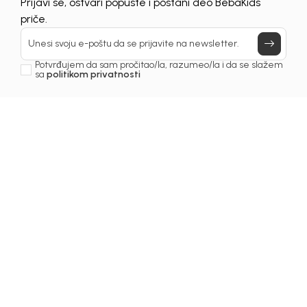
Prijavi se, ostvari popuste i postani deo BebaKids
priče.
Unesi svoju e-poštu da se prijavite na newsletter.
Potvrđujem da sam pročitao/la, razumeo/la i da se slažem
sa
politikom privatnosti
Ostavite komentar
Vidi sve komentare (0)
Ime i prezime