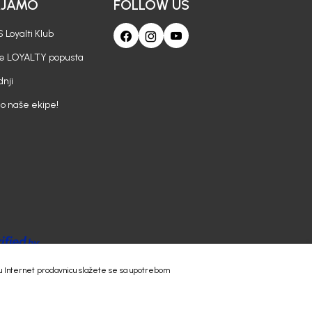
AJAMO
FOLLOW US
 Loyalti Klub
je LOYALTY popusta
nji
io naše ekipe!
 našu Internet prodavnicu slažete se sa upotrebom