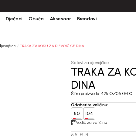
Dječaci
Obuća
Aksesoar
Brendovi
djevojčice
TRAKA ZA KOSU ZA DJEVOJČICE DINA
Setovi za djevojčice
TRAKA ZA K
49
%
DINA
Šifra proizvoda:
4251OZ0A10E00
Odaberite veličinu
:
80
104
Vodič za veličinu
5,51
EUR