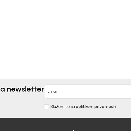
Kids
Beba Kids
PLET ZA DJEVOJČICE
TRAKA ZA KOSU ZA
AKIDS
DJEVOJČICE ALISA
0
EUR
3,50
EUR
6,90
EUR
na newsletter
Email
Slažem se sa
politikom privatnosti