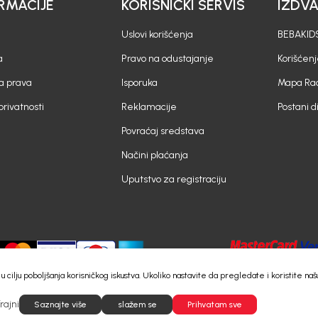
RMACIJE
KORISNIČKI SERVIS
IZDV
Uslovi korišćenja
BEBAKIDS
a
Pravo na odustajanje
Korišćen
a prava
Isporuka
Mapa Rad
 privatnosti
Reklamacije
Postani d
Povraćaj sredstava
Načini plaćanja
Uputstvo za registraciju
e) u cilju poboljšanja korisničkog iskustva. Ukoliko nastavite da pregledate i koristite
rajni
©2026
Saznajte više
https://www.bebakids.me
slažem se
Powered by
Prihvatam sve
NB SOFT
Sva prava pridržana.