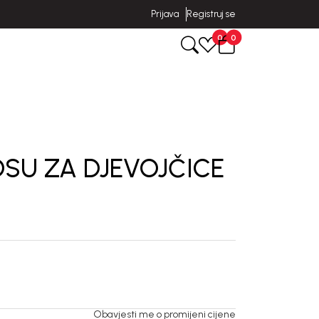
Prijava
Registruj se
0
0
OSU ZA DJEVOJČICE
Obavjesti me o promijeni cijene