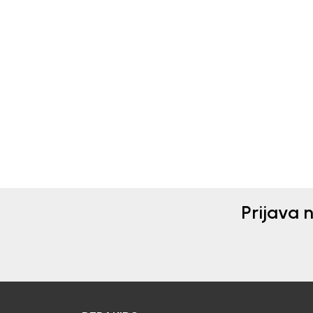
Beba Kids
Beba 
KOMPLET ZA DJEVOJČICE
KOM
BEBAKIDS
BEB
67,50
EUR
62,9
Prijava 