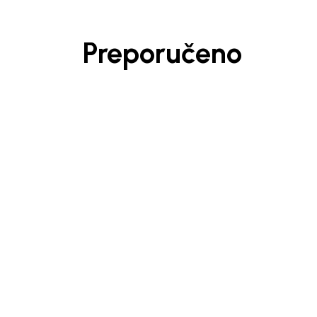
Preporučeno
Generacije rastu uz BebaKids – bre
decenijama veruju.
Prijavi se, ostvari popuste i postani