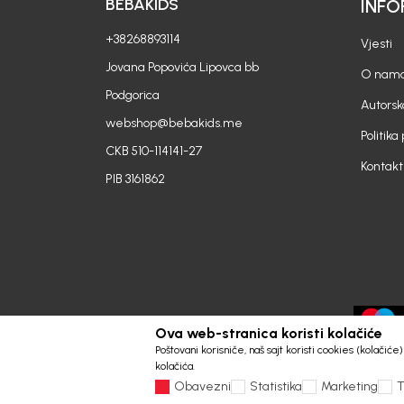
BEBAKIDS
INFO
+38268893114
Vjesti
Jovana Popovića Lipovca bb
O nam
Podgorica
Autorsk
webshop@bebakids.me
Politika
CKB 510-114141-27
Kontakt
PIB 3161862
Ova web-stranica koristi kolačiće
Poštovani korisniče, naš sajt koristi cookies (kolačić
kolačića.
Obavezni
Statistika
Marketing
T