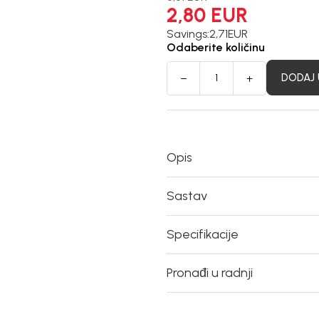
2,80
EUR
Savings:
2,71
EUR
Odaberite količinu
DODAJ 
Opis
Sastav
Specifikacije
Pronađi u radnji