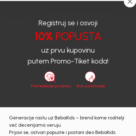
0
0
Registruj se i osvoji
10%
POPUSTA
BEBAKIDS
Proizvodi
Dječija Odjeća
Setovi
Setovi za bebe
uz prvu kupovinu
PLAŽNI PROGRAM
putem Promo-Tiket koda!
PLAŽNI PROGRAM
Generacije rastu uz BebaKids – brend kome roditelji
Obriši sve
već decenijama veruju.