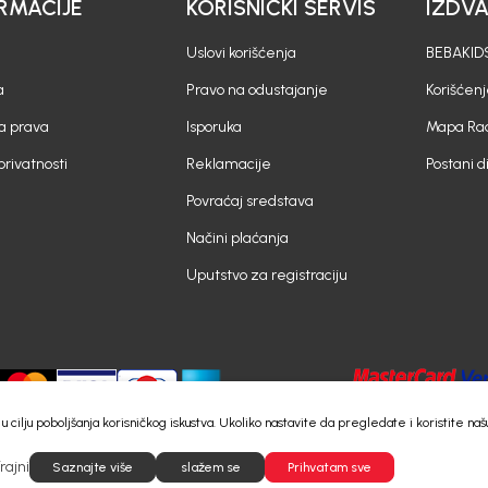
RMACIJE
KORISNIČKI SERVIS
IZDV
Uslovi korišćenja
BEBAKIDS
a
Pravo na odustajanje
Korišćen
a prava
Isporuka
Mapa Rad
 privatnosti
Reklamacije
Postani d
Povraćaj sredstava
Načini plaćanja
Uputstvo za registraciju
e) u cilju poboljšanja korisničkog iskustva. Ukoliko nastavite da pregledate i koristite
rajni
©2026
Saznajte više
https://www.bebakids.me
slažem se
Powered by
Prihvatam sve
NB SOFT
Sva prava pridržana.