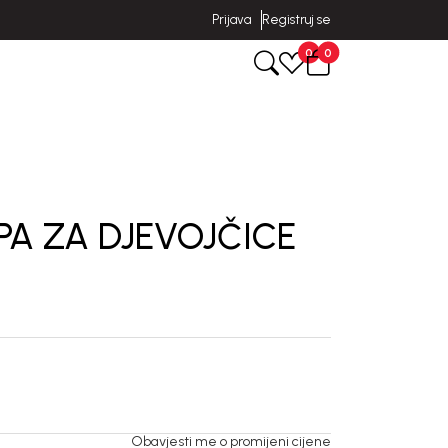
Prijava
Registruj se
0
0
PA ZA DJEVOJČICE
Obavjesti me o promijeni cijene