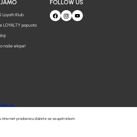
AJAMO
FOLLOW US
 Loyalti Klub
je LOYALTY popusta
nji
io naše ekipe!
 našu Internet prodavnicu slažete se sa upotrebom