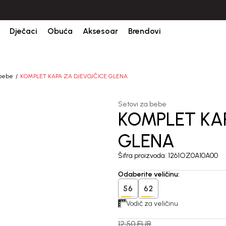
Dječaci
Obuća
Aksesoar
Brendovi
 bebe
KOMPLET KAPA ZA DJEVOJČICE GLENA
Setovi za bebe
KOMPLET KA
60
%
GLENA
Šifra proizvoda:
1261OZ0A10A00
Odaberite veličinu
:
56
62
Vodič za veličinu
12,50
EUR