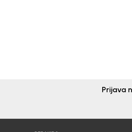
Beba Kids
Beba 
KOMPLET ZA DJEVOJČICE
KOM
MINI
MAR
14,90
EUR
16,5
Prijava 