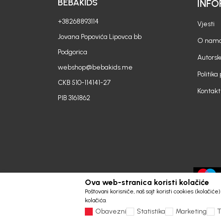
BEBAKIDS
INFO
+38268893114
Vjesti
Jovana Popovića Lipovca bb
O nam
Podgorica
Autorsk
webshop@bebakids.me
Politika
CKB 510-114141-27
Kontakt
PIB 3161862
Ova web-stranica koristi kolačiće
Poštovani korisniče, naš sajt koristi cookies (kolačić
kolačića.
Obavezni
Statistika
Marketing
T