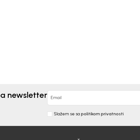
Kids
Beba Kids
PLET ZA DJEVOJČICE
KOMPLET ZA DJEVOJČI
I
MARGITA
0
EUR
21,90
EUR
na newsletter
Email
Slažem se sa
politikom privatnosti