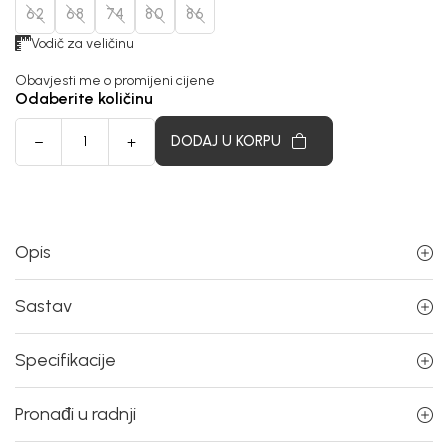
62
68
74
80
86
Vodič za veličinu
Obavjesti me o promijeni cijene
Odaberite količinu
DODAJ U KORPU
Opis
Sastav
Specifikacije
Pronađi u radnji