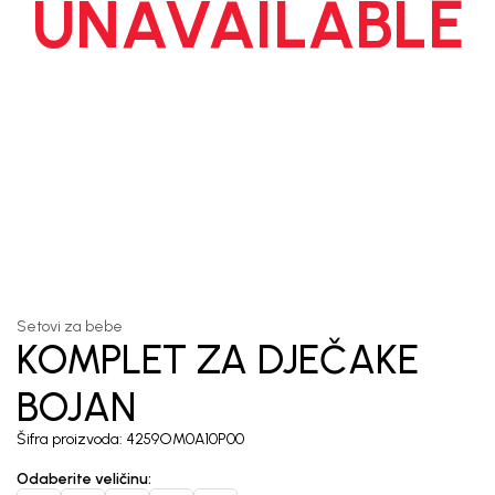
UNAVAILABLE
1
/
6
Setovi za bebe
KOMPLET ZA DJEČAKE
BOJAN
Šifra proizvoda:
4259OM0A10P00
Odaberite veličinu
: