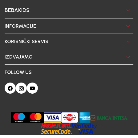
BEBAKIDS
INFORMACIJE
KORISNIČKI SERVIS
IZDVAJAMO
FOLLOW US
Ova web-stranica koristi kolačiće
Poštovani korisniče, naš sajt koristi cookies (kolačiće) u cilju poboljšanja
korisničkog iskustva. Ukoliko nastavite da pregledate i koristite našu Internet