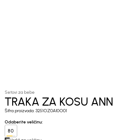
1
/
4
Setovi za bebe
TRAKA ZA KOSU ANN
Šifra proizvoda:
3251OZ0A10O01
Odaberite veličinu
:
80