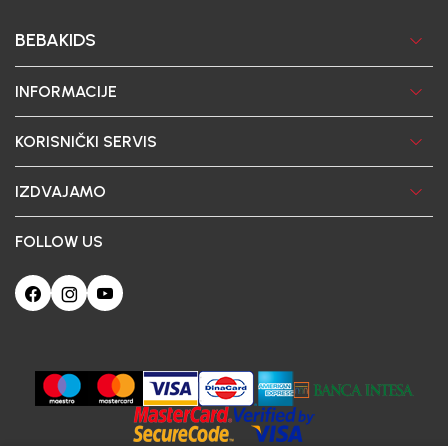
BEBAKIDS
INFORMACIJE
KORISNIČKI SERVIS
IZDVAJAMO
FOLLOW US
Ova web-stranica koristi kolačiće
Poštovani korisniče, naš sajt koristi cookies (kolačiće) u cilju poboljšanja
korisničkog iskustva. Ukoliko nastavite da pregledate i koristite našu Internet