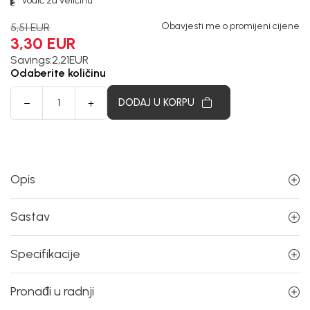
Vodič za veličinu
Obavjesti me o promijeni cijene
5,51
EUR
3,30
EUR
Savings:
2,21
EUR
Odaberite količinu
DODAJ U KORPU
Opis
Sastav
Specifikacije
Pronađi u radnji