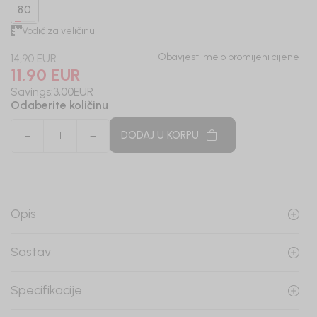
80
Vodič za veličinu
Obavjesti me o promijeni cijene
14,90
EUR
11,90
EUR
Savings:
3,00
EUR
Odaberite količinu
DODAJ U KORPU
Opis
Sastav
Specifikacije