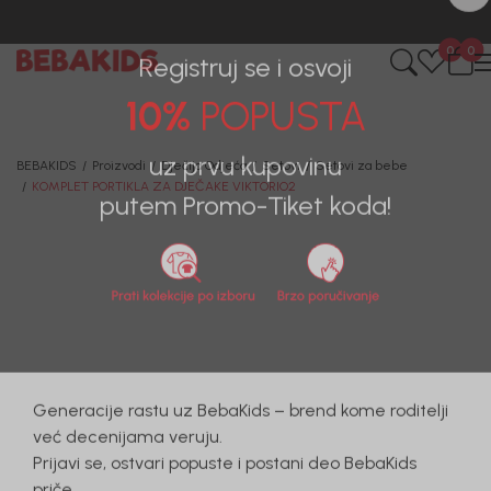
0
0
Registruj se i osvoji
10%
POPUSTA
BEBAKIDS
Proizvodi
Dječija Odjeća
Setovi
Setovi za bebe
KOMPLET PORTIKLA ZA DJEČAKE VIKTORIO2
uz prvu kupovinu
putem Promo-Tiket koda!
20
%
Generacije rastu uz BebaKids – brend kome roditelji
već decenijama veruju.