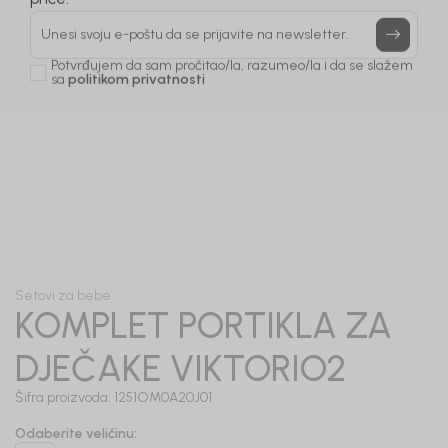
Prijavi se, ostvari popuste i postani deo BebaKids
priče.
Unesi svoju e-poštu da se prijavite na newsletter.
Potvrđujem da sam pročitao/la, razumeo/la i da se slažem
sa
politikom privatnosti
1
/
4
Setovi za bebe
KOMPLET PORTIKLA ZA
DJEČAKE VIKTORIO2
Šifra proizvoda:
1251OM0A20J01
Odaberite veličinu
: