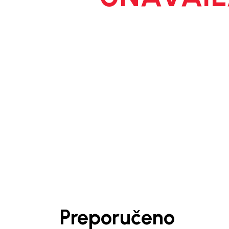
1
/
6
Preporučeno