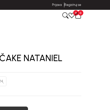
Prijava
Registruj se
0
0
EČAKE NATANIEL
14