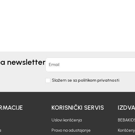
0
EUR
EUR
na newsletter
Email
Slažem se sa
politikom privatnosti
RMACIJE
KORISNIČKI SERVIS
IZDV
Uslovi korišćenja
BEBAKIDS
a
Pravo na odustajanje
Korišćen