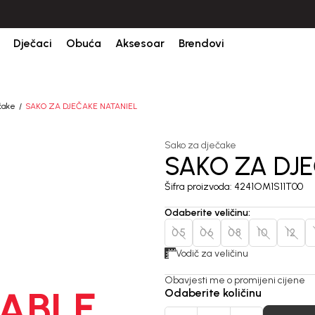
Dječaci
Obuća
Aksesoar
Brendovi
čake
SAKO ZA DJEČAKE NATANIEL
Sako za dječake
SAKO ZA DJ
Šifra proizvoda:
4241OM1S11T00
Odaberite veličinu
:
05
06
08
10
12
Vodič za veličinu
Obavjesti me o promijeni cijene
ABLE
Odaberite količinu