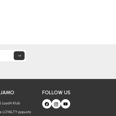
AJAMO
FOLLOW US
 Loyalti Klub
je LOYALTY popusta