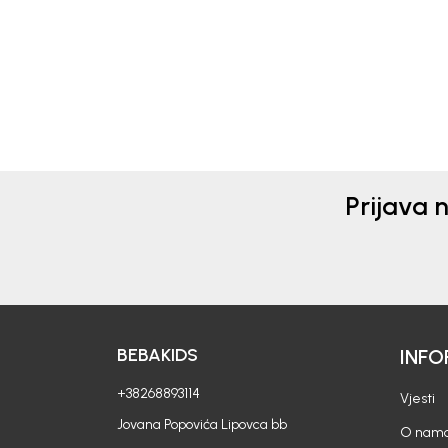
18,80
EUR
23,4
46,90
EUR
58,50
Prijava 
BEBAKIDS
INFO
+38268893114
Vjesti
Jovana Popovića Lipovca bb
O nam