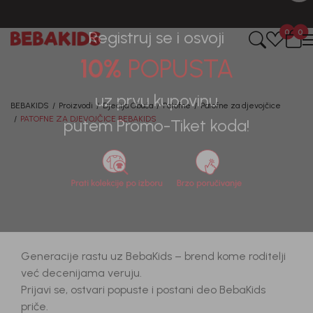
0
0
Registruj se i osvoji
10%
POPUSTA
BEBAKIDS
Proizvodi
Dječija Obuća
Patofne
Patofne za djevojčice
PATOFNE ZA DJEVOJČICE BEBAKIDS
uz prvu kupovinu
putem Promo-Tiket koda!
Generacije rastu uz BebaKids – brend kome roditelji
već decenijama veruju.