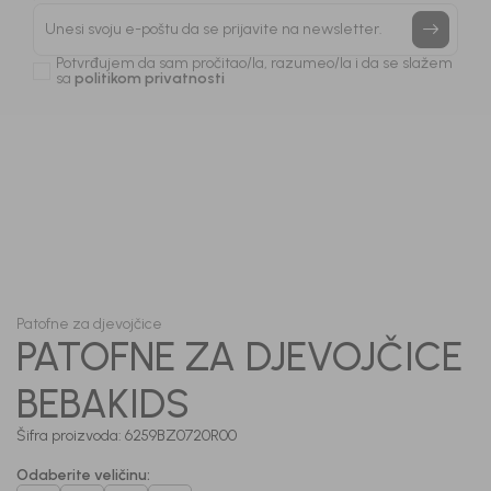
Prijavi se, ostvari popuste i postani deo BebaKids
priče.
Unesi svoju e-poštu da se prijavite na newsletter.
Potvrđujem da sam pročitao/la, razumeo/la i da se slažem
sa
politikom privatnosti
1
/
3
Patofne za djevojčice
PATOFNE ZA DJEVOJČICE
BEBAKIDS
Šifra proizvoda:
6259BZ0720R00
Odaberite veličinu
: