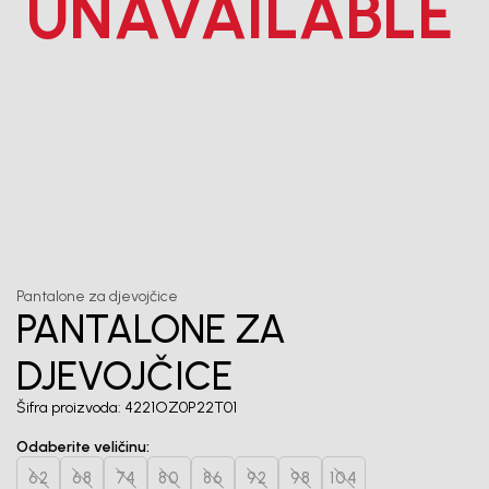
UNAVAILABLE
Unesi svoju e-poštu da se prijavite na newsletter.
Potvrđujem da sam pročitao/la, razumeo/la i da se slažem
sa
politikom privatnosti
1
/
4
Pantalone za djevojčice
PANTALONE ZA
DJEVOJČICE
Šifra proizvoda:
4221OZ0P22T01
Odaberite veličinu
:
62
68
74
80
86
92
98
104