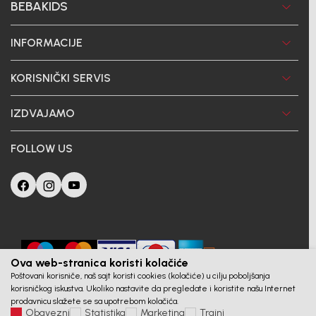
BEBAKIDS
INFORMACIJE
KORISNIČKI SERVIS
IZDVAJAMO
FOLLOW US
Ova web-stranica koristi kolačiće
Poštovani korisniče, naš sajt koristi cookies (kolačiće) u cilju poboljšanja
korisničkog iskustva. Ukoliko nastavite da pregledate i koristite našu Internet
prodavnicu slažete se sa upotrebom kolačića.
Obavezni
Statistika
Marketing
Trajni