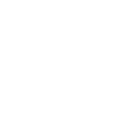
Pronađi u radnji
Preporučeno