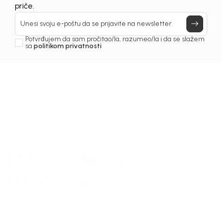
Prijavi se, ostvari popuste i postani deo BebaKids
priče.
Unesi svoju e-poštu da se prijavite na newsletter.
Potvrđujem da sam pročitao/la, razumeo/la i da se slažem
sa
politikom privatnosti
1
/
4
Pantalone za bebe
PANTALONE ZA
DJEVOJČICE GIGI
Šifra proizvoda:
1261OZ0P22P00
Odaberite veličinu
: