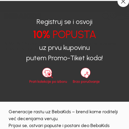
0
0
Registruj se i osvoji
10%
POPUSTA
BEBAKIDS
Proizvodi
Dječija Odjeća
Pantalone
Pantalone za bebe
PANTALONE ZA DJEVOJČICE GIGI
uz prvu kupovinu
putem Promo-Tiket koda!
40
%
Generacije rastu uz BebaKids – brend kome roditelji
već decenijama veruju.