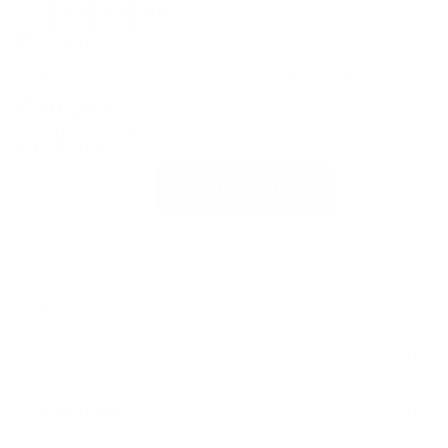
56
62
68
74
Vodič za veličinu
Obavjesti me o promijeni cijene
12,90
EUR
7,70
EUR
Savings:
5,20
EUR
Odaberite količinu
DODAJ U KORPU
Opis
Sastav
Specifikacije