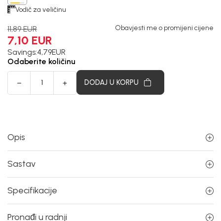
Vodič za veličinu
Obavjesti me o promijeni cijene
11,89
EUR
7,10
EUR
Savings:
4,79
EUR
Odaberite količinu
DODAJ U KORPU
Opis
Sastav
Specifikacije
Pronađi u radnji