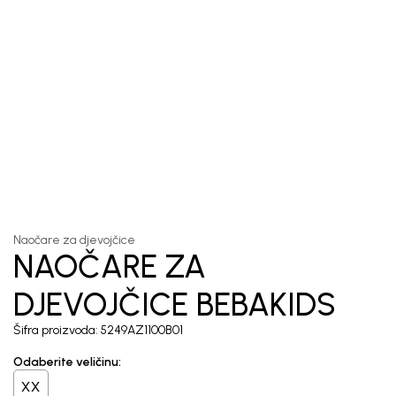
1
/
3
Naočare za djevojčice
NAOČARE ZA
DJEVOJČICE BEBAKIDS
Šifra proizvoda:
5249AZ1100B01
Odaberite veličinu
:
XX