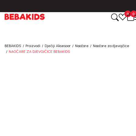
0
0
BEBAKIDS
Proizvodi
Dječiji Aksesoar
Naočare
Naočare za djevojčice
NAOČARE ZA DJEVOJČICE BEBAKIDS
40
%