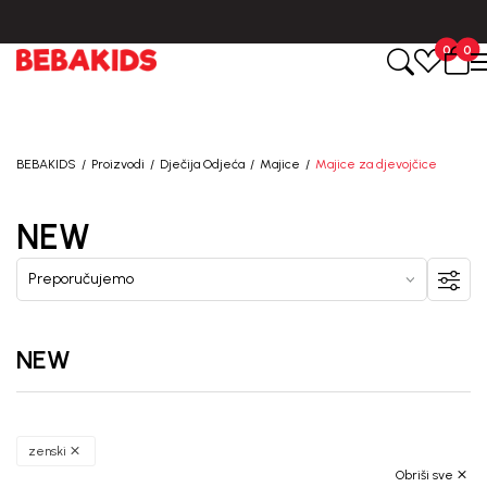
0
0
BEBAKIDS
Proizvodi
Dječija Odjeća
Majice
Majice za djevojčice
NEW
NEW
zenski
Obriši sve