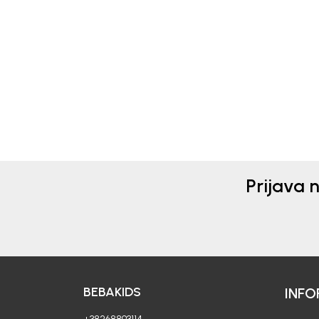
Beba Kids
Beba 
MAJICA ZA DJEVOJČICE
MAJ
BASIC
BAS
13,90
EUR
13,9
Prijava 
BEBAKIDS
INFO