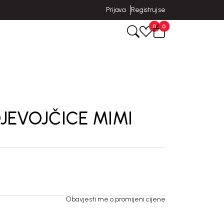
Prijava
Registruj se
0
0
JEVOJČICE MIMI
Obavjesti me o promijeni cijene