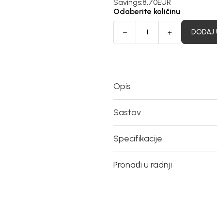
Savings:
8,70
EUR
Odaberite količinu
DODAJ 
Opis
Sastav
Specifikacije
Pronađi u radnji