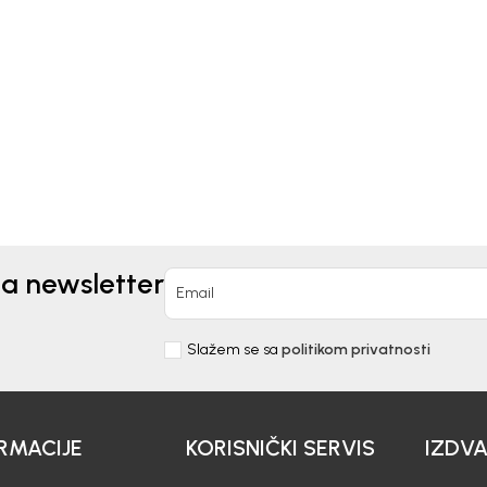
Kids
Beba Kids
ICA ZA DJEVOJČICE
MAJICA ZA DJEVOJČICE
IC
BASIC
0
EUR
11,90
EUR
na newsletter
Email
Slažem se sa
politikom privatnosti
RMACIJE
KORISNIČKI SERVIS
IZDV