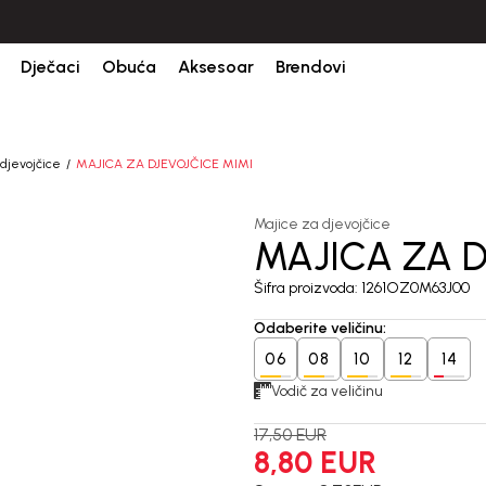
Dječaci
Obuća
Aksesoar
Brendovi
djevojčice
MAJICA ZA DJEVOJČICE MIMI
Majice za djevojčice
MAJICA ZA D
50
%
Šifra proizvoda:
1261OZ0M63J00
Odaberite veličinu
:
06
08
10
12
14
Vodič za veličinu
17,50
EUR
8,80
EUR