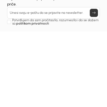
Prijavi se, ostvari popuste i postani deo BebaKids
priče.
Unesi svoju e-poštu da se prijavite na newsletter.
Potvrđujem da sam pročitao/la, razumeo/la i da se slažem
sa
politikom privatnosti
1
/
5
Majice za djevojčice
MAJICA ZA DJEVOJČICE
KETI
Šifra proizvoda:
1261OZ0M43O01
Odaberite veličinu
: