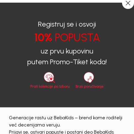
0
0
Registruj se i osvoji
10%
POPUSTA
BEBAKIDS
Proizvodi
Dječija Odjeća
Majice
Majice za djevojčice
MAJICA ZA DJEVOJČICE KETI
uz prvu kupovinu
putem Promo-Tiket koda!
30
%
Generacije rastu uz BebaKids – brend kome roditelji
već decenijama veruju.