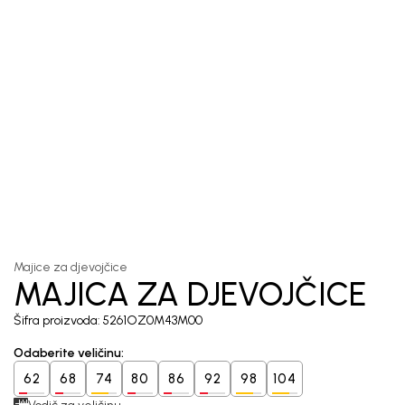
1
/
5
Majice za djevojčice
MAJICA ZA DJEVOJČICE
Šifra proizvoda:
5261OZ0M43M00
Odaberite veličinu
:
62
68
74
80
86
92
98
104