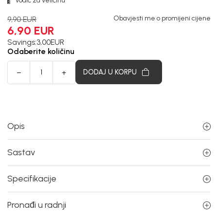
Vodič za veličinu
Obavjesti me o promijeni cijene
9,90
EUR
6,90
EUR
Savings:
3,00
EUR
Odaberite količinu
DODAJ U KORPU
Opis
Sastav
Specifikacije
Pronađi u radnji