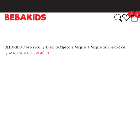
0
0
BEBAKIDS
Proizvodi
Dječija Odjeća
Majice
Majice za djevojčice
MAJICA ZA DJEVOJČICE
30
%