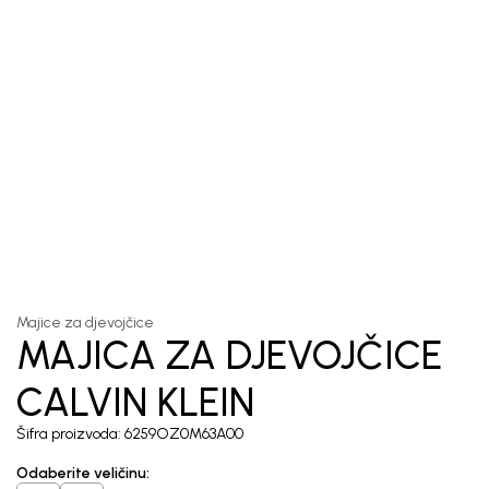
1
/
5
Majice za djevojčice
MAJICA ZA DJEVOJČICE
CALVIN KLEIN
Šifra proizvoda:
6259OZ0M63A00
Odaberite veličinu
: