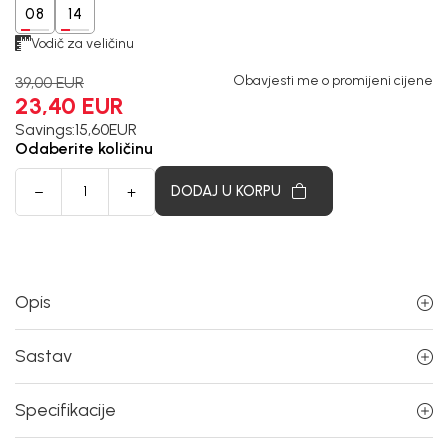
08
14
Vodič za veličinu
Obavjesti me o promijeni cijene
39,00
EUR
23,40
EUR
Savings:
15,60
EUR
Odaberite količinu
DODAJ U KORPU
Opis
Sastav
Specifikacije