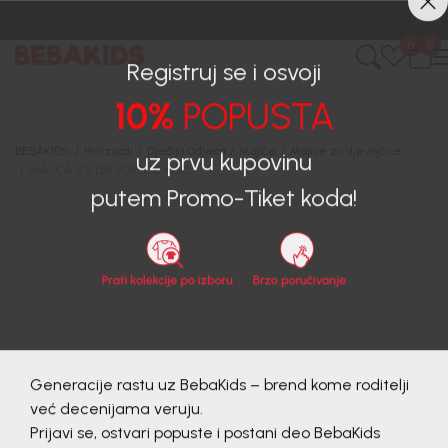
0
0
Registruj se i osvoji
10%
POPUSTA
BEBAKIDS
Proizvodi
Dječija Odjeća
Majice
Majice za djevojčice
MAJICA ZA DJEVOJČICE NOEL
uz prvu kupovinu
putem Promo-Tiket koda!
40
%
Generacije rastu uz BebaKids – brend kome roditelji
već decenijama veruju.