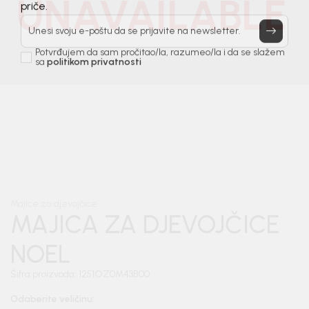
UNAVAILABLE
Prijavi se, ostvari popuste i postani deo BebaKids
priče.
Unesi svoju e-poštu da se prijavite na newsletter.
Potvrđujem da sam pročitao/la, razumeo/la i da se slažem
sa
politikom privatnosti
1
/
5
Majice za djevojčice
MAJICA ZA DJEVOJČICE
NOEL
Šifra proizvoda:
1251OZ0M43B00
Odaberite veličinu
: