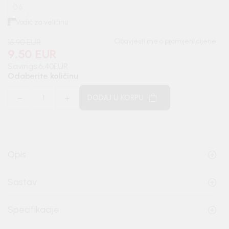
06
Vodič za veličinu
Obavjesti me o promijeni cijene
15,90
EUR
9,50
EUR
Savings:
6,40
EUR
Odaberite količinu
DODAJ U KORPU
Opis
Sastav
Specifikacije