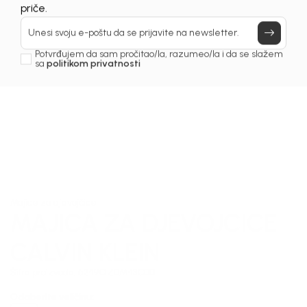
Prijavi se, ostvari popuste i postani deo BebaKids
priče.
Unesi svoju e-poštu da se prijavite na newsletter.
Potvrđujem da sam pročitao/la, razumeo/la i da se slažem
sa
politikom privatnosti
1
/
5
Majice za djevojčice
MAJICA ZA DJEVOJCICE
CALVIN KLEIN
Šifra proizvoda:
6249OZ0M43C00
Odaberite veličinu
: