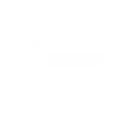
04
Vodič za veličinu
Obavjesti me o promijeni cijene
29,00
EUR
14,50
EUR
Savings:
14,50
EUR
Odaberite količinu
DODAJ U KORPU
Opis
Sastav
Specifikacije