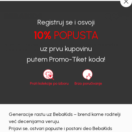
0
0
Registruj se i osvoji
10%
POPUSTA
BEBAKIDS
Proizvodi
Dječija Odjeća
Majice
Majice za djevojčice
MAJICA ZA DJEVOJCICE CALVIN KLEIN
uz prvu kupovinu
putem Promo-Tiket koda!
50
%
Generacije rastu uz BebaKids – brend kome roditelji
već decenijama veruju.