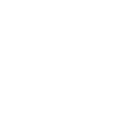
Pronađi u radnji
Preporučeno