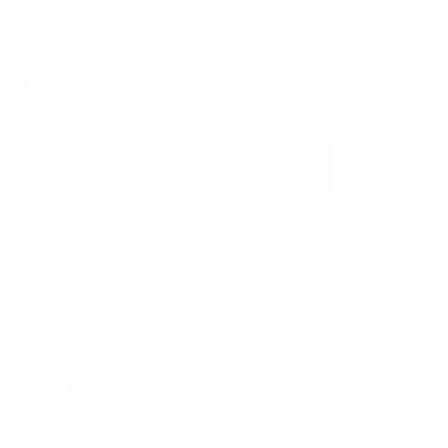
Vodič za veličinu
Obavjesti me o promijeni cijene
12,50
EUR
5,00
EUR
Savings:
7,50
EUR
Odaberite količinu
DODAJ U KORPU
Opis
Sastav
Specifikacije
Pronađi u radnji