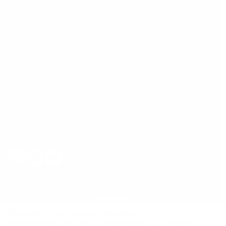
BEBAKIDS
INFORMACIJE
KORISNIČKI SERVIS
IZDVAJAMO
FOLLOW US
Ova web-stranica koristi kolačiće
Poštovani korisniče, naš sajt koristi cookies (kolačiće) u cilju poboljšanja