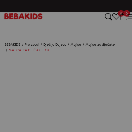
0
0
Registruj se i osvoji
10%
POPUSTA
BEBAKIDS
Proizvodi
Dječija Odjeća
Majice
Majice za dječake
uz prvu kupovinu
MAJICA ZA DJEČAKE LOKI
putem Promo-Tiket koda!
Generacije rastu uz BebaKids – brend kome roditelji
već decenijama veruju.
Prijavi se, ostvari popuste i postani deo BebaKids