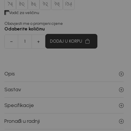
74
80
86
92
98
104
Vodič za veličinu
Obavjesti me o promijeni cijene
Odaberite količinu
DODAJ U KORPU
Opis
Sastav
Specifikacije
Pronađi u radnji