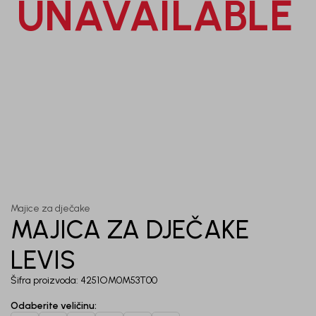
UNAVAILABLE
priče.
Unesi svoju e-poštu da se prijavite na newsletter.
Potvrđujem da sam pročitao/la, razumeo/la i da se slažem
sa
politikom privatnosti
1
/
5
Majice za dječake
MAJICA ZA DJEČAKE
LEVIS
Šifra proizvoda:
4251OM0M53T00
Odaberite veličinu
: