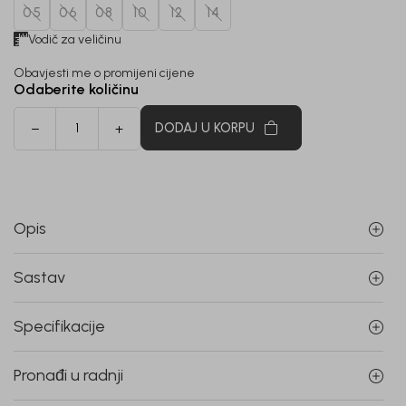
05
06
08
10
12
14
Vodič za veličinu
Obavjesti me o promijeni cijene
Odaberite količinu
DODAJ U KORPU
Opis
Sastav
Specifikacije
Pronađi u radnji