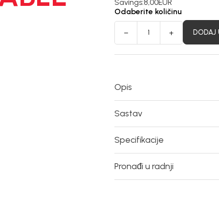
Savings:
8,00
EUR
Odaberite količinu
DODAJ 
Opis
Sastav
Specifikacije
Pronađi u radnji