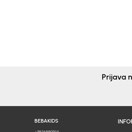
Beba Kids
Beba 
MAJICA ZA DJEČAKE BASIC
MAJ
12,90
EUR
11,90
Prijava 
BEBAKIDS
INFO