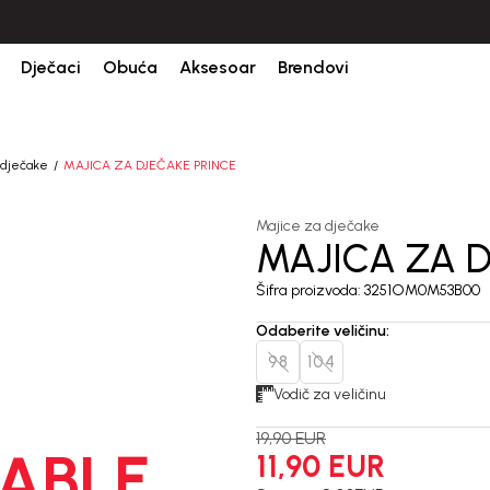
Dječaci
Obuća
Aksesoar
Brendovi
 dječake
MAJICA ZA DJEČAKE PRINCE
Majice za dječake
MAJICA ZA D
40
%
Šifra proizvoda:
3251OM0M53B00
Odaberite veličinu
:
98
104
Vodič za veličinu
19,90
EUR
ABLE
11,90
EUR