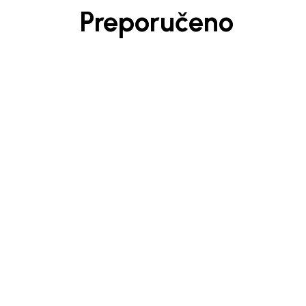
Preporučeno
Generacije rastu uz BebaKids – bre
decenijama veruju.
Prijavi se, ostvari popuste i postani