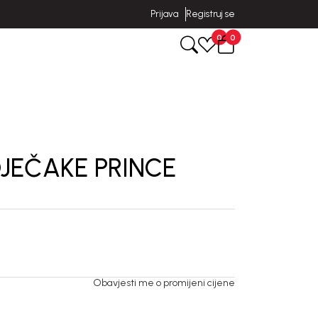
Prijava
Registruj se
0
0
JEČAKE PRINCE
Obavjesti me o promijeni cijene