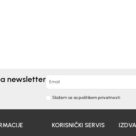
Kids
Beba Kids
ICA ZA DJEČAKE BASIC
MAJICA ZA DJEČAKE
VUKASIN
EUR
17,50
EUR
na newsletter
Email
Slažem se sa
politikom privatnosti
RMACIJE
KORISNIČKI SERVIS
IZDV