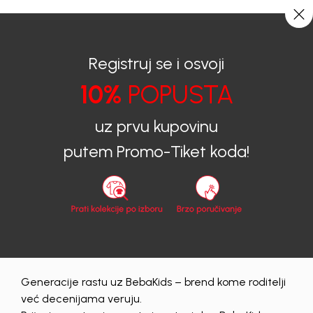
0
0
Registruj se i osvoji
10%
POPUSTA
BEBAKIDS
Proizvodi
Dječija Odjeća
Majice
Majice za dječake
MAJICA ZA DJECAKE TOMMY HILFIGER
uz prvu kupovinu
putem Promo-Tiket koda!
Generacije rastu uz BebaKids – brend kome roditelji
već decenijama veruju.