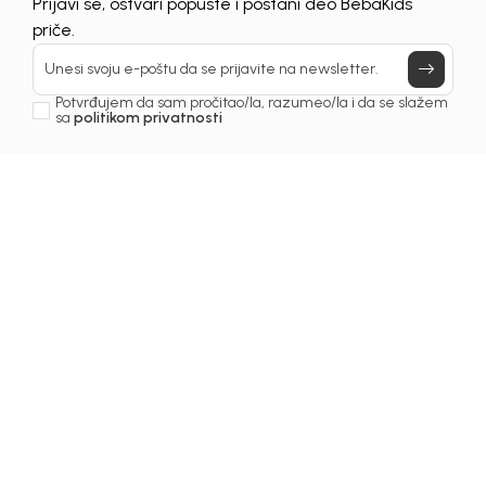
UNAVAILABLE
Prijavi se, ostvari popuste i postani deo BebaKids
priče.
Unesi svoju e-poštu da se prijavite na newsletter.
Potvrđujem da sam pročitao/la, razumeo/la i da se slažem
sa
politikom privatnosti
1
/
5
Majice za dječake
MAJICA ZA DJECAKE
TOMMY HILFIGER
Šifra proizvoda:
5249OM0M41P03
Odaberite veličinu
: