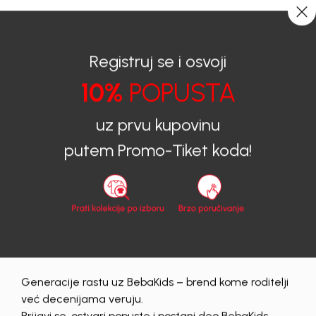
0
0
Registruj se i osvoji
10%
POPUSTA
BEBAKIDS
Proizvodi
Dječija Odjeća
Košulje
Košulje za djevojčice
KOŠULJA ZA DJEVOJČICE ANITA
uz prvu kupovinu
putem Promo-Tiket koda!
Generacije rastu uz BebaKids – brend kome roditelji
već decenijama veruju.