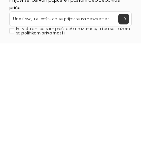
UNAVAILABLE
Prijavi se, ostvari popuste i postani deo BebaKids
priče.
Unesi svoju e-poštu da se prijavite na newsletter.
Potvrđujem da sam pročitao/la, razumeo/la i da se slažem
sa
politikom privatnosti
1
/
5
Košulje za djevojčice
KOŠULJA ZA
DJEVOJČICE ANITA
Šifra proizvoda:
2251OZ0K10J00
Odaberite veličinu
: