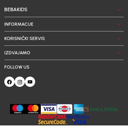
BEBAKIDS
INFORMACIJE
KORISNIČKI SERVIS
IZDVAJAMO
FOLLOW US
Ova web-stranica koristi kolačiće
Poštovani korisniče, naš sajt koristi cookies (kolačiće) u cilju poboljšanja
korisničkog iskustva. Ukoliko nastavite da pregledate i koristite našu Internet