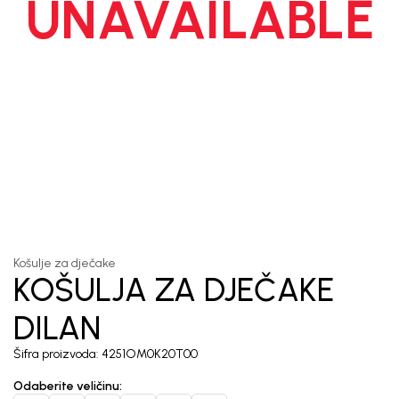
UNAVAILABLE
1
/
5
Košulje za dječake
KOŠULJA ZA DJEČAKE
DILAN
Šifra proizvoda:
4251OM0K20T00
Odaberite veličinu
: