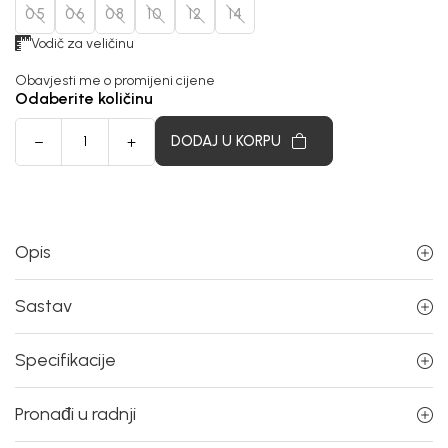
05
06
08
10
12
14
Vodič za veličinu
Obavjesti me o promijeni cijene
Odaberite količinu
DODAJ U KORPU
Opis
Sastav
Specifikacije
Pronađi u radnji