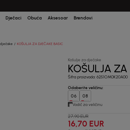
Dječaci
Obuća
Aksesoar
Brendovi
 dječake
KOŠULJA ZA DJEČAKE BASIC
Košulje za dječake
KOŠULJA ZA
40
%
Šifra proizvoda:
6251OM0K20A00
Odaberite veličinu
:
06
08
Vodič za veličinu
27,90
EUR
16,70
EUR