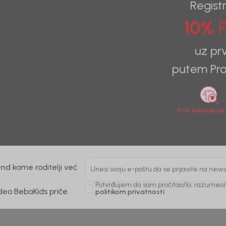
Registr
10%
P
uz pr
putem Pro
nd kome roditelji već
Unesi svoju e-poštu da se prijavite na news
Potvrđujem da sam pročitao/la, razumeo/l
 deo BebaKids priče.
politikom privatnosti