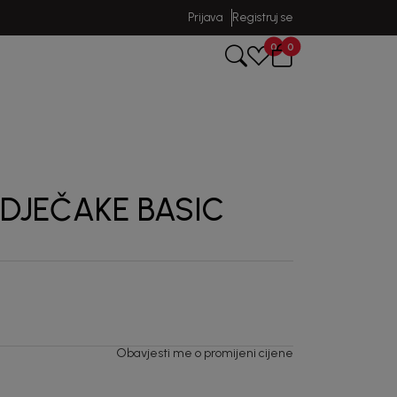
Prijava
Registruj se
0
0
 DJEČAKE BASIC
Obavjesti me o promijeni cijene