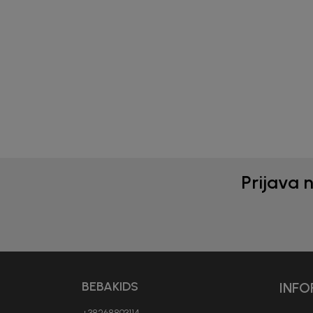
Beba Kids
Beba 
KOŠULJA ZA DJEČAKE VULE
KOŠ
ALE
31,90
EUR
37,9
Prijava 
BEBAKIDS
INFO