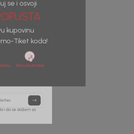
uj se i osvoji
OPUSTA
vu kupovinu
mo-Tiket koda!
letter.
a i da se slažem sa