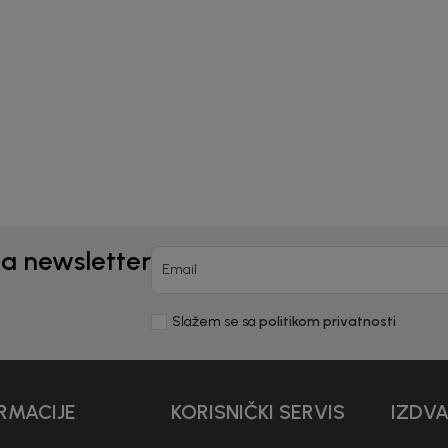
Kids
Beba Kids
ULJA ZA DJEČAKE
KOŠULJA ZA DJEČAKE B
XANDAR
0
EUR
30,50
EUR
na newsletter
Email
Slažem se sa
politikom privatnosti
RMACIJE
KORISNIČKI SERVIS
IZDV