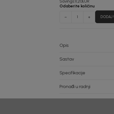
Savings:
11,20
EUR
Odaberite količinu
DODAJ 
Opis
Sastav
Specifikacije
Pronađi u radnji