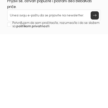
Prijavi se, ostvari popuste i postani deo BebaKids
priče.
Unesi svoju e-poštu da se prijavite na newsletter.
Potvrđujem da sam pročitao/la, razumeo/la i da se slažem
sa
politikom privatnosti
1
/
5
Košulje za dječake
KOŠULJA ZA DJEČAKE
ATLAS
Šifra proizvoda:
2251OM0K10B01
Odaberite veličinu
: