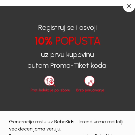
0
0
Registruj se i osvoji
10%
POPUSTA
BEBAKIDS
Proizvodi
Dječija Odjeća
Košulje
Košulje za dječake
KOŠULJA ZA DJEČAKE ATLAS
uz prvu kupovinu
putem Promo-Tiket koda!
40
%
Generacije rastu uz BebaKids – brend kome roditelji
već decenijama veruju.