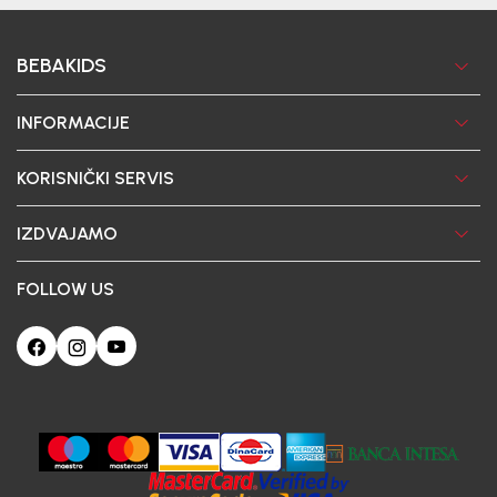
BEBAKIDS
INFORMACIJE
KORISNIČKI SERVIS
IZDVAJAMO
FOLLOW US
Ova web-stranica koristi kolačiće
Poštovani korisniče, naš sajt koristi cookies (kolačiće) u cilju poboljšanja