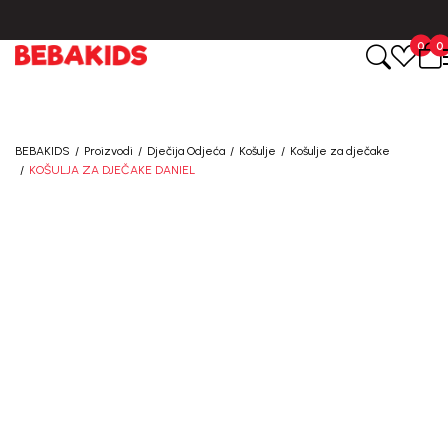
0
0
BEBAKIDS
Proizvodi
Dječija Odjeća
Košulje
Košulje za dječake
KOŠULJA ZA DJEČAKE DANIEL
30
%