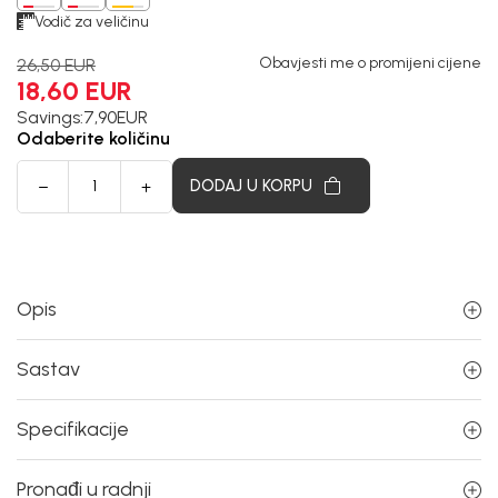
Vodič za veličinu
Obavjesti me o promijeni cijene
26,50
EUR
18,60
EUR
Savings:
7,90
EUR
Odaberite količinu
DODAJ U KORPU
Opis
Sastav
Specifikacije
Pronađi u radnji