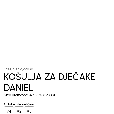
1
/
5
Košulje za dječake
KOŠULJA ZA DJEČAKE
DANIEL
Šifra proizvoda:
3241OM0K20B01
Odaberite veličinu
:
74
92
98