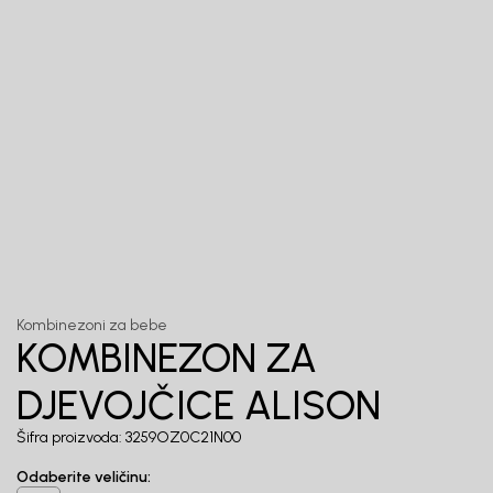
Unesi svoju e-poštu da se prijavite na newsletter.
Potvrđujem da sam pročitao/la, razumeo/la i da se slažem
sa
politikom privatnosti
1
/
6
Kombinezoni za bebe
KOMBINEZON ZA
DJEVOJČICE ALISON
Šifra proizvoda:
3259OZ0C21N00
Odaberite veličinu
: