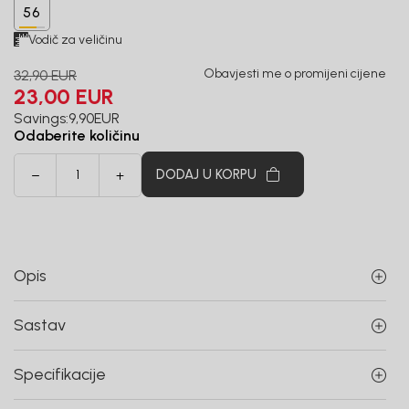
56
Vodič za veličinu
Obavjesti me o promijeni cijene
32,90
EUR
23,00
EUR
Savings:
9,90
EUR
Odaberite količinu
DODAJ U KORPU
Opis
Sastav
Specifikacije