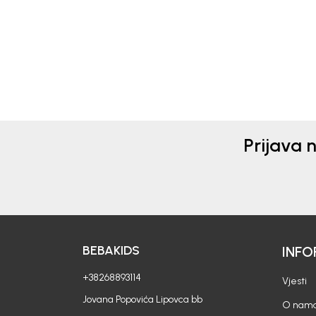
28,50
EUR
28,5
Prijava 
BEBAKIDS
INFO
+38268893114
Vjesti
Jovana Popovića Lipovca bb
O nam