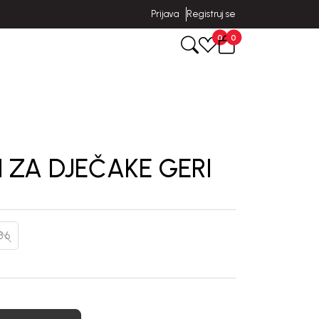
Prijava
Registruj se
0
0
 ZA DJEČAKE GERI
86