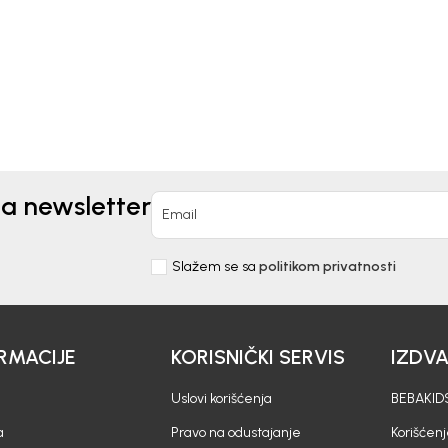
0
EUR
13,70
EUR
22,91
EUR
na newsletter
Email
Slažem se sa
politikom privatnosti
RMACIJE
KORISNIČKI SERVIS
IZDV
Uslovi korišćenja
BEBAKIDS
a
Pravo na odustajanje
Korišćen