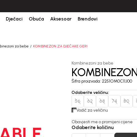
Dječaci
Obuća
Aksesoar
Brendovi
binezoni za bebe
KOMBINEZON ZA DJEČAKE GERI
Kombinezoni za bebe
KOMBINEZON
Šifra proizvoda:
2251OM0C11J00
Odaberite veličinu
:
56
62
68
74
80
Vodič za veličinu
Obavjesti me o promijeni cijene
ABLE
Odaberite količinu