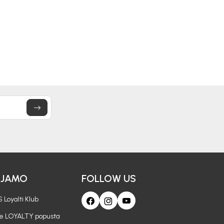
20,70
EUR
17,40
EUR
29,50
EUR
24,90
EUR
AJAMO
FOLLOW US
 Loyalti Klub
je LOYALTY popusta