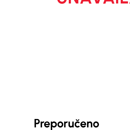
1
/
5
Preporučeno