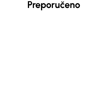
Preporučeno
Beba Kids
Beba 