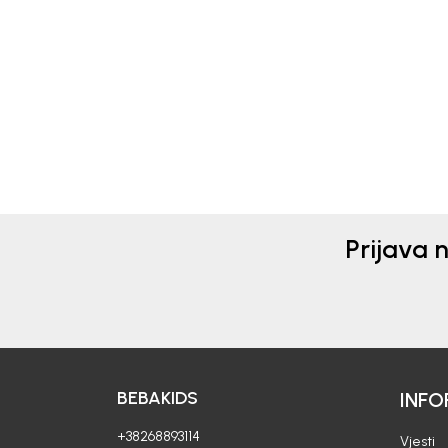
KOMBINEZON ZA
KOM
DJEVOJČICE MIONA
MIH
28,50
EUR
28,5
Prijava 
BEBAKIDS
INFO
+38268893114
Vjesti