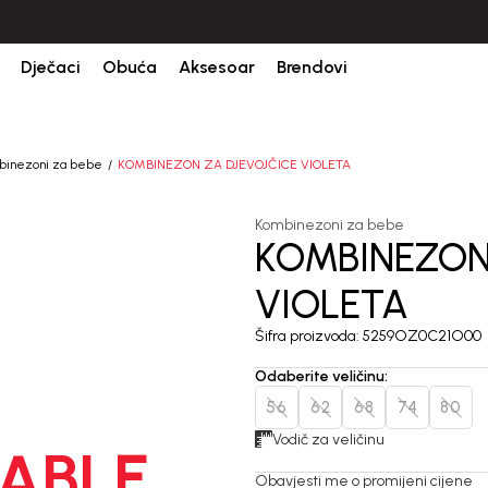
Dječaci
Obuća
Aksesoar
Brendovi
binezoni za bebe
KOMBINEZON ZA DJEVOJČICE VIOLETA
Kombinezoni za bebe
KOMBINEZON
VIOLETA
Šifra proizvoda:
5259OZ0C21O00
Odaberite veličinu
:
56
62
68
74
80
Vodič za veličinu
ABLE
Obavjesti me o promijeni cijene