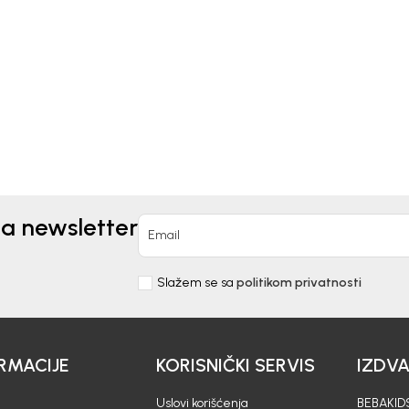
BINEZON ZA DJEČAKE
KOMBINEZON ZA
AJLO
DJEVOJČICE VALI
0
EUR
13,70
EUR
22,91
EUR
na newsletter
Email
Slažem se sa
politikom privatnosti
RMACIJE
KORISNIČKI SERVIS
IZDV
Uslovi korišćenja
BEBAKIDS