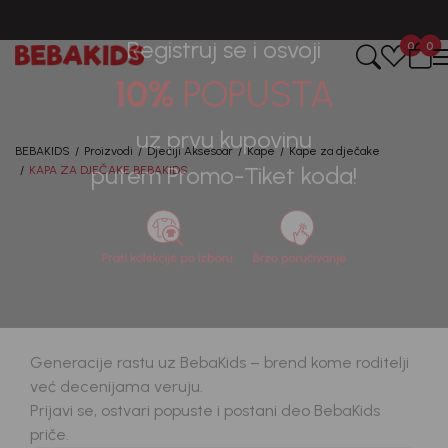
0
0
Registruj se i osvoji
10%
POPUSTA
BEBAKIDS
Proizvodi
Dječiji Aksesoar
Kape
Kape za dječake
uz prvu kupovinu
KAPA ZA DJEČAKE BEBAKIDS
putem Promo-Tiket koda!
40
%
Generacije rastu uz BebaKids – brend kome roditelji
već decenijama veruju.
Prijavi se, ostvari popuste i postani deo BebaKids