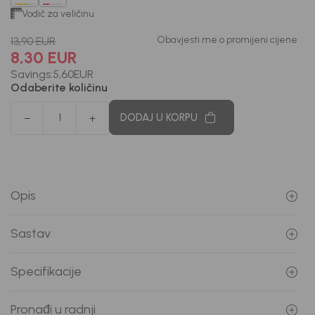
Vodič za veličinu
Obavjesti me o promijeni cijene
13,90
EUR
8,30
EUR
Savings:
5,60
EUR
Odaberite količinu
DODAJ U KORPU
Opis
Sastav
Specifikacije
Pronađi u radnji