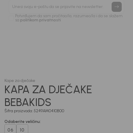
priče.
Unesi svoju e-poštu da se prijavite na newsletter.
Potvrđujem da sam pročitao/la, razumeo/la i da se slažem
sa
politikom privatnosti
1
/
3
Kape za dječake
KAPA ZA DJEČAKE
BEBAKIDS
Šifra proizvoda:
5249AM0410B00
Odaberite veličinu
:
06
10